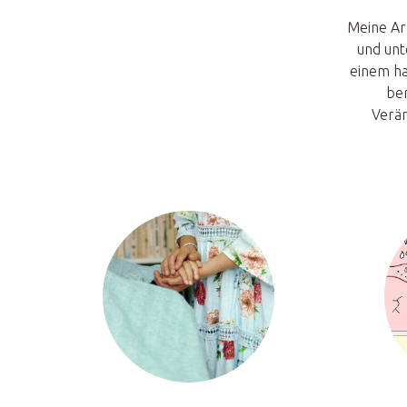
Meine Ar
und unt
einem ha
ber
Verän