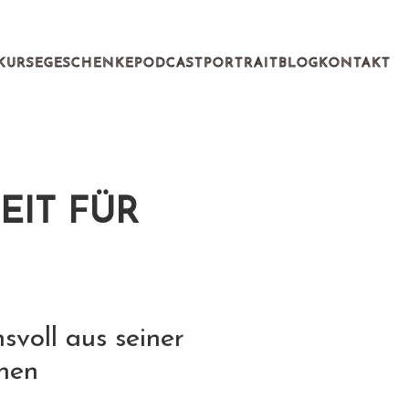
KURSE
GESCHENKE
PODCAST
PORTRAIT
BLOG
KONTAKT
EIT FÜR
svoll aus seiner
nnen