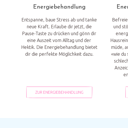
Energiebehandlung
Ener
Entspanne, baue Stress ab und tanke
Befreie
neue Kraft. Erlaube dir jetzt, die
und st
Pause-Taste zu drücken und gönn dir
energ
eine Auszeit vom Alltag und der
Hausrein
Hektik. Die Energiebehandlung bietet
müde, an
dir die perfekte Möglichkeit dazu.
«wie du 
schlech
Anzeic
en
ZUR ENERGIEBEHANDLUNG