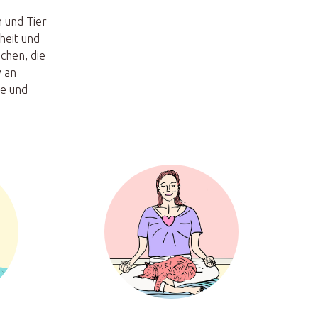
 und Tier
heit und
chen, die
v an
ve und