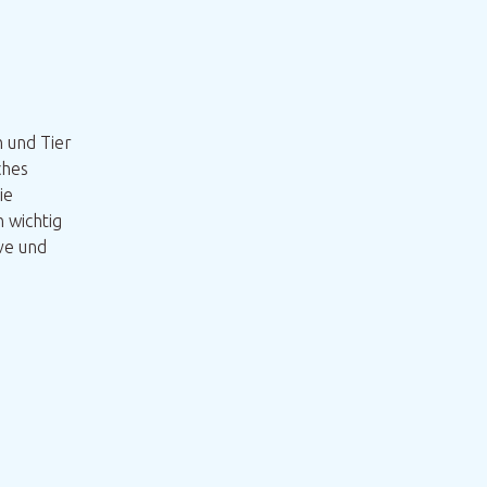
 und Tier
ches
ie
 wichtig
ve und