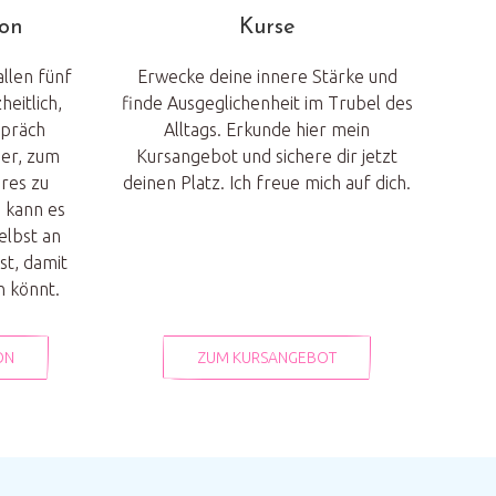
on
Kurse
allen fünf
Erwecke deine innere Stärke und
eitlich,
finde Ausgeglichenheit im Trubel des
spräch
Alltags. Erkunde hier mein
mer, zum
Kursangebot und sichere dir jetzt
res zu
deinen Platz. Ich freue mich auf dich.
n kann es
elbst an
t, damit
n könnt.
ON
ZUM KURSANGEBOT