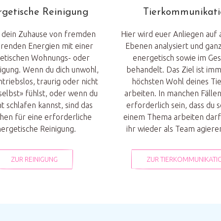
getische Reinigung
Tierkommunikati
 dein Zuhause von fremden
Hier wird euer Anliegen auf 
örenden Energien mit einer
Ebenen analysiert und ganzh
etischen Wohnungs- oder
energetisch sowie im Ge
igung. Wenn du dich unwohl,
behandelt. Das Ziel ist im
triebslos, traurig oder nicht
höchsten Wohl deines Tie
selbst» fühlst, oder wenn du
arbeiten. In manchen Fälle
t schlafen kannst, sind das
erforderlich sein, dass du s
hen für eine erforderliche
einem Thema arbeiten darfs
ergetische Reinigung.
ihr wieder als Team agiere
ZUR REINIGUNG
ZUR TIERKOMMUNIKATI