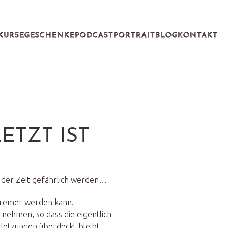
KURSE
GESCHENKE
PODCAST
PORTRAIT
BLOG
KONTAKT
ETZT IST
t der Zeit gefährlich werden…
xtremer werden kann.
nehmen, so dass die eigentlich
letzungen überdeckt bleibt.