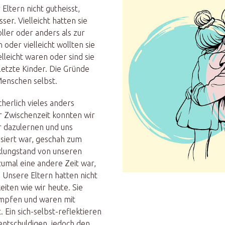
Eltern nicht gutheisst,
ser. Vielleicht hatten sie
ller oder anders als zur
 oder vielleicht wollten sie
lleicht waren oder sind sie
letzte Kinder. Die Gründe
 Menschen selbst.
cherlich vieles anders
er Zwischenzeit konnten wir
hr dazulernen und uns
siert war, geschah zum
klungstand von unseren
zumal eine andere Zeit war,
. Unsere Eltern hatten nicht
eiten wie wir heute. Sie
mpfen und waren mit
 Ein sich-selbst-reflektieren
s entschuldigen, jedoch den