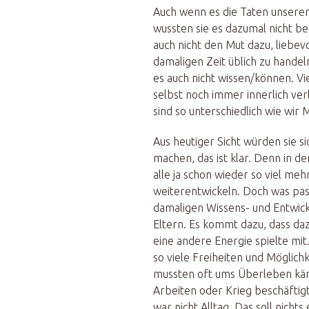
Auch wenn es die Taten unserer 
wussten sie es dazumal nicht bes
auch nicht den Mut dazu, liebevo
damaligen Zeit üblich zu handeln
es auch nicht wissen/können. Vie
selbst noch immer innerlich ver
sind so unterschiedlich wie wir
Aus heutiger Sicht würden sie si
machen, das ist klar. Denn in d
alle ja schon wieder so viel me
weiterentwickeln. Doch was pas
damaligen Wissens- und Entwic
Eltern. Es kommt dazu, dass da
eine andere Energie spielte mit
so viele Freiheiten und Möglichk
mussten oft ums Überleben kä
Arbeiten oder Krieg beschäftigt.
war nicht Alltag. Das soll nicht