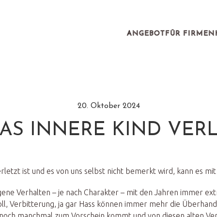
ANGEBOT
FÜR FIRMEN
20. Oktober 2024
S INNERE KIND VERL
letzt ist und es von uns selbst nicht bemerkt wird, kann es mi
eigene Verhalten – je nach Charakter – mit den Jahren immer e
l, Verbitterung, ja gar Hass können immer mehr die Überhand 
r noch manchmal zum Vorschein kommt und von diesen alten Ver